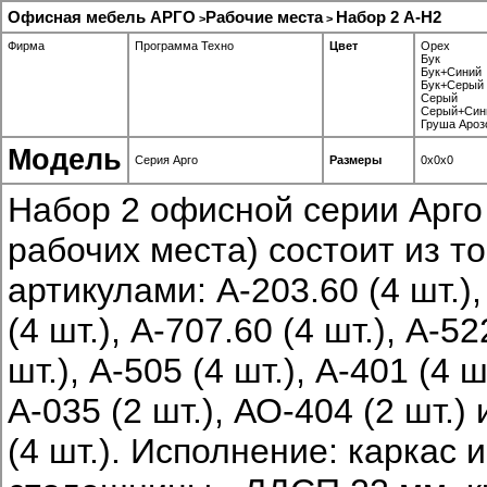
Офисная мебель АРГО
Рабочие места
Набор 2 А-Н2
>
>
Фирма
Программа Техно
Цвет
Орех
Бук
Бук+Синий
Бук+Серый
Серый
Серый+Син
Груша Ароз
Модель
Серия Арго
Размеры
0x0x0
Набор 2 офисной серии Арго 
рабочих места) состоит из т
артикулами: А-203.60 (4 шт.),
(4 шт.), А-707.60 (4 шт.), А-52
шт.), А-505 (4 шт.), А-401 (4 шт
А-035 (2 шт.), АО-404 (2 шт.)
(4 шт.). Исполнение: каркас и