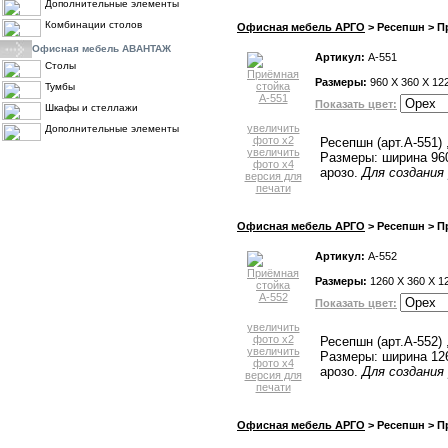
Дополнительные элементы
Комбинации столов
Офисная мебель АРГО
> Ресепшн > П
Офисная мебель АВАНТАЖ
Артикул:
А-551
Столы
Размеры:
960 X 360 X 12
Тумбы
Показать цвет:
Шкафы и стеллажи
увеличить
Дополнительные элементы
фото x2
Ресепшн (арт.А-551)
увеличить
Размеры: ширина 960
фото x4
ПРАЙС-ЛИСТЫ
арозо.
Для создания
версия для
печати
Офисная мебель АРГО
> Ресепшн > П
Артикул:
А-552
Размеры:
1260 X 360 X 1
Показать цвет:
увеличить
фото x2
Ресепшн (арт.А-552)
увеличить
Размеры: ширина 126
фото x4
арозо.
Для создания
версия для
печати
Офисная мебель АРГО
> Ресепшн > П