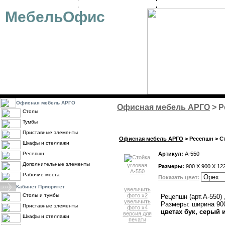
ОФИСНАЯ МЕБЕЛЬ
ДИЗАЙН-ПРОЕКТ
ОПЛАТА
МебельОфис
Офисная мебель АРГО
Офисная мебель АРГО
> Р
Столы
Тумбы
Приставные элементы
Офисная мебель АРГО
> Ресепшн > С
Шкафы и стеллажи
Ресепшн
Артикул:
А-550
Дополнительные элементы
Размеры:
900 X 900 X 12
Рабочие места
Показать цвет:
Кабинет Приоритет
увеличить
Столы и тумбы
фото x2
Рецепшн (арт.А-550)
увеличить
Размеры: ширина 900
Приставные элементы
фото x4
цветах бук, серый 
версия для
Шкафы и стеллажи
печати