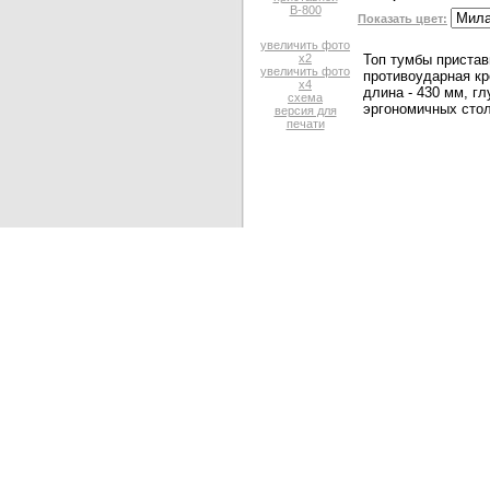
Показать цвет:
увеличить фото
x2
Топ тумбы пристав
увеличить фото
противоударная кр
x4
длина - 430 мм, гл
схема
эргономичных стол
версия для
печати