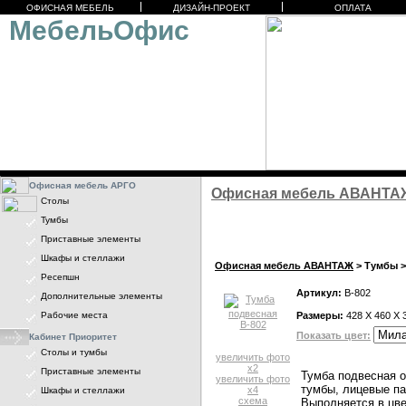
ОФИСНАЯ МЕБЕЛЬ
ДИЗАЙН-ПРОЕКТ
ОПЛАТА
МебельОфис
Офисная мебель АРГО
Офисная мебель АВАНТА
Столы
Тумбы
Приставные элементы
Шкафы и стеллажи
Офисная мебель АВАНТАЖ
> Тумбы >
Ресепшн
Артикул:
В-802
Дополнительные элементы
Рабочие места
Размеры:
428 X 460 X 
Показать цвет:
Кабинет Приоритет
Столы и тумбы
увеличить фото
x2
Приставные элементы
Тумба подвесная о
увеличить фото
тумбы, лицевые па
x4
Шкафы и стеллажи
схема
Выполняется в цве