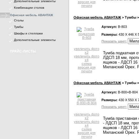
Дополнительные элементы
версия для
печати
Комбинации столов
Офисная мебель АВАНТАЖ
Офисная мебель АВАНТАЖ
> Тумбы >
Столы
Артикул:
В-803
Тумбы
Шкафы и стеллажи
Размеры:
430 X 446 X 
Дополнительные элементы
Показать цвет:
увеличить фото
ПРАЙС-ЛИСТЫ
x2
Тумба подкатная о
увеличить фото
ЛДСП 18 мм, проти
x4
ящиков - ЛДСП 16 
схема
Миланский Орех. Р
версия для
печати
Офисная мебель АВАНТАЖ
> Тумбы >
Артикул:
В-800+В-804
Размеры:
430 X 550 X 
Показать цвет:
увеличить фото
x2
Тумба приставная 
увеличить фото
- ЛДСП 18 мм, про
x4
ящиков - ЛДСП 16 
схема
Миланский Орех. Р
версия для
печати