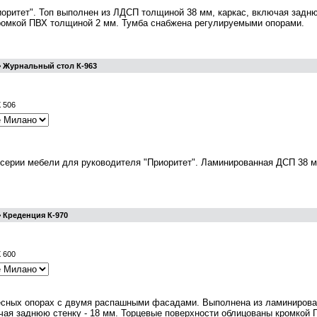
иоритет". Топ выполнен из ЛДСП толщиной 38 мм, каркас, включая задн
ромкой ПВХ толщиной 2 мм. Тумба снабжена регулируемыми опорами.
> Журнальный стол К-963
X 506
серии мебели для руководителя "Приоритет". Ламинированная ДСП 38 м
 Креденция К-970
X 600
есных опорах с двумя распашными фасадами. Выполнена из ламинирова
чая заднюю стенку - 18 мм. Торцевые поверхности облицованы кромкой