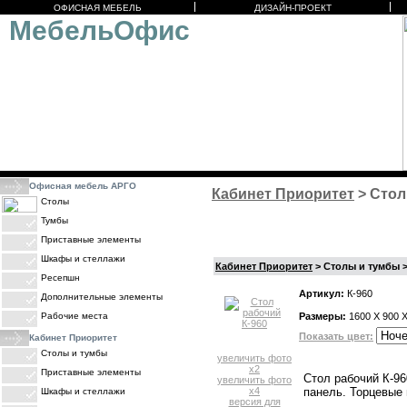
ОФИСНАЯ МЕБЕЛЬ
ДИЗАЙН-ПРОЕКТ
МебельОфис
Офисная мебель АРГО
Кабинет Приоритет
> Стол
Столы
Тумбы
Приставные элементы
Шкафы и стеллажи
Кабинет Приоритет
> Столы и тумбы >
Ресепшн
Артикул:
К-960
Дополнительные элементы
Рабочие места
Размеры:
1600 X 900 
Показать цвет:
Кабинет Приоритет
Столы и тумбы
увеличить фото
x2
Приставные элементы
Стол рабочий К-96
увеличить фото
x4
панель. Торцевые
Шкафы и стеллажи
версия для