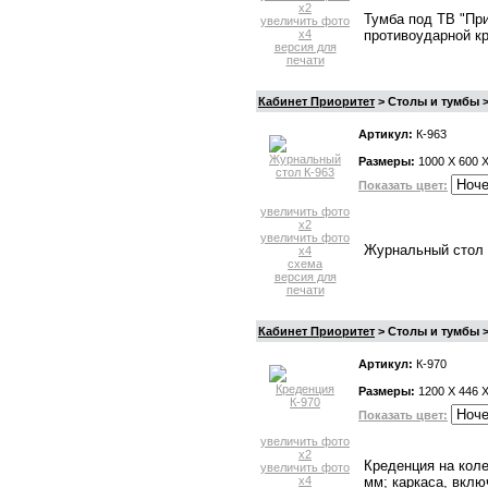
x2
Тумба под ТВ "Пр
увеличить фото
x4
противоударной к
версия для
печати
Кабинет Приоритет
> Столы и тумбы 
Артикул:
К-963
Размеры:
1000 X 600 
Показать цвет:
увеличить фото
x2
увеличить фото
Журнальный стол 
x4
схема
версия для
печати
Кабинет Приоритет
> Столы и тумбы >
Артикул:
К-970
Размеры:
1200 X 446 
Показать цвет:
увеличить фото
x2
Креденция на кол
увеличить фото
x4
мм; каркаса, вклю