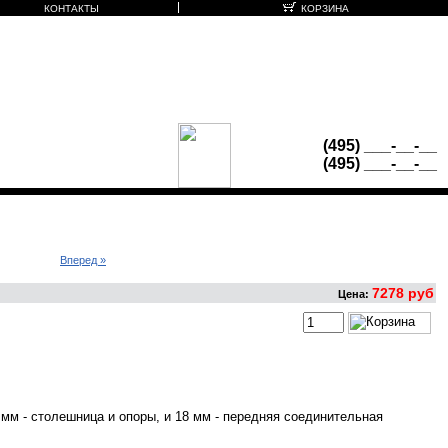
КОНТАКТЫ
КОРЗИНА
Офисная мебель для персонала
Кабинеты руководителя
INFO@MEBELOFFICE.RU
(495)
___-__-__
(495)
___-__-__
Вперед »
7278 руб
Цена:
мм - столешница и опоры, и 18 мм - передняя соединительная