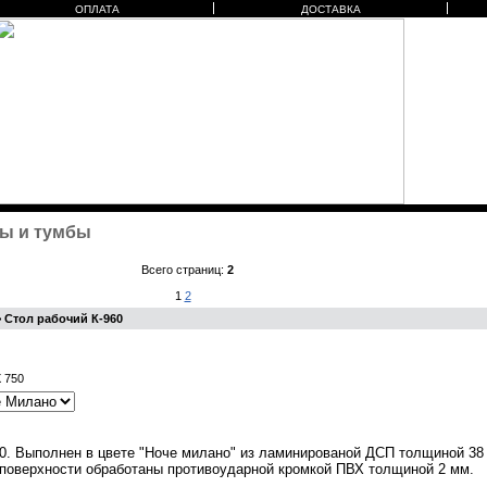
ОПЛАТА
ДОСТАВКА
ы и тумбы
Всего страниц:
2
1
2
 Стол рабочий К-960
X 750
0. Выполнен в цвете "Ноче милано" из ламинированой ДСП толщиной 38 
 поверхности обработаны противоударной кромкой ПВХ толщиной 2 мм.