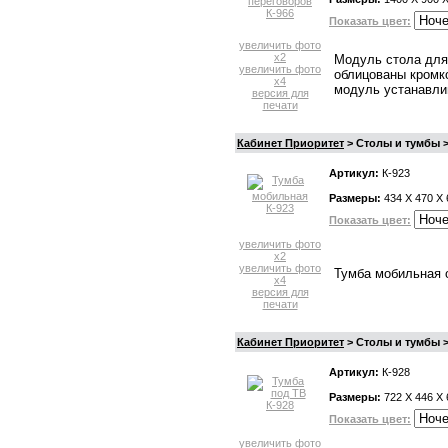
Показать цвет:
увеличить фото
x2
Модуль стола для
увеличить фото
облицованы кромк
x4
модуль устанавли
версия для
печати
Кабинет Приоритет
> Столы и тумбы 
Артикул:
К-923
Размеры:
434 X 470 X 
Показать цвет:
увеличить фото
x2
увеличить фото
Тумба мобильная о
x4
версия для
печати
Кабинет Приоритет
> Столы и тумбы >
Артикул:
К-928
Размеры:
722 X 446 X 
Показать цвет:
увеличить фото