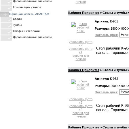
Дополнительные элементы
печати
Комбинации столов
Кабинет Приоритет
> Столы и тумбы >
Офисная мебель АВАНТАЖ
Столы
Артикул:
К-961
Тумбы
Размеры:
1800 X 900 
Шкафы и стеллажи
Показать цвет:
Дополнительные элементы
увеличить фото
x2
ПРАЙС-ЛИСТЫ
Стол рабочий К-96
увеличить фото
x4
панель. Торцевые
версия для
печати
Кабинет Приоритет
> Столы и тумбы >
Артикул:
К-962
Размеры:
2000 X 900 
Показать цвет:
увеличить фото
x2
Стол рабочий К-96
увеличить фото
x4
панель. Торцевые
версия для
печати
Кабинет Приоритет
> Столы и тумбы >