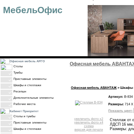
ОФИСНАЯ МЕБЕЛЬ
ДИЗАЙН-ПРОЕКТ
ОПЛАТА
МебельОфис
Офисная мебель АРГО
Офисная мебель АВАНТА
Столы
Тумбы
Приставные элементы
Шкафы и стеллажи
Офисная мебель АВАНТАЖ
> Шкафы и
Ресепшн
Артикул:
В-834
Дополнительные элементы
Рабочие места
Размеры:
714 X
Показать цвет:
Кабинет Приоритет
Столы и тумбы
увеличить фото x2
Стеллаж от о
увеличить фото x4
Приставные элементы
ЛДСП 16 мм, 
схема
Размеры: дли
Шкафы и стеллажи
версия для печати